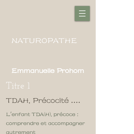
NATUROPATHE
Emmanuelle Prohom
Titre 1
TDAH, Précocité ....
L'enfant TDA(H), précoce :
comprendre et accompagner
autrement